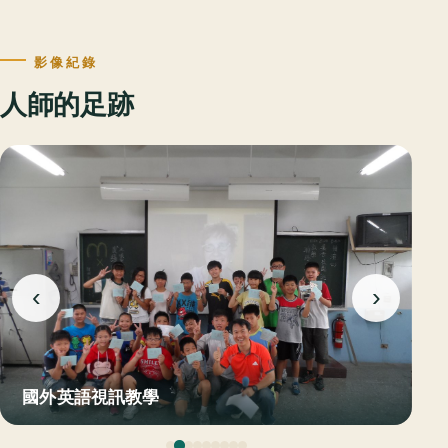
影像紀錄
人師的足跡
‹
›
國外英語視訊教學
E